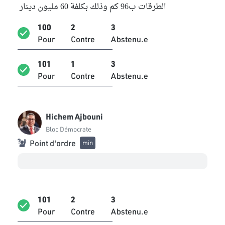
الطرقات ب96 كم وذلك بكلفة 60 مليون دينار
Faycel Tebini
Indépendant
100
2
3
Pour
Contre
Abstenu.e
Ridha Dellai
Bloc Démocrate
101
1
3
Pour
Contre
Abstenu.e
Jamila Debbech
Bloc Ennahdha
Samir Dilou
Hichem Ajbouni
Bloc Ennahdha
Bloc Démocrate
Point d'ordre
min
Sayida Ounissi
Bloc Ennahdha
Neji Jmal
Bloc Ennahdha
101
2
3
Zeineb Brahmi
Pour
Contre
Abstenu.e
Bloc Ennahdha