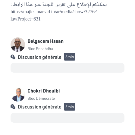
يمكنكم الإطلاع على تقرير اللجنة عبر هذا الرابط :
Yassine Ayari
https://majles.marsad.tn/ar/media/show/3276?
Indépendant
lawProject=631
Nesrine Laamari
Bloc de la Réforme
Belgacem Hssan
Abdellatif Aloui
Bloc Ennahdha
Bloc Coalition Al Karama
Discussion générale
8min
Abdesslam Ben Amara
Bloc Démocrate
Amal Saidi
Chokri Dhouibi
Bloc Démocrate
Bloc Démocrate
Awatef Ftirich
Discussion générale
3min
Bloc Coalition Al Karama
Ayachi Zammal
Bloc National