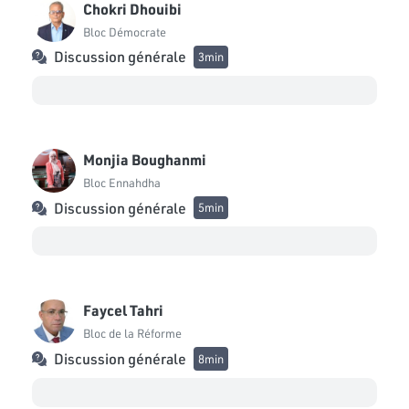
Chokri Dhouibi
Mustapha Ben Ahmed
Bloc Démocrate
Bloc Tahya Tounes
Discussion générale
3min
Lotfi Ali
Bloc Tahya Tounes
Tarek Fetiti
Monjia Boughanmi
Bloc de la Réforme
Bloc Ennahdha
Wafa Attia
Discussion générale
5min
Bloc Ennahdha
Marouan Falfel
Bloc Tahya Tounes
Faycel Tahri
Abdelhamid Marzouki
Bloc de la Réforme
Bloc Qalb Tounes
Discussion générale
8min
Abdallah Hrizi
Bloc Ennahdha