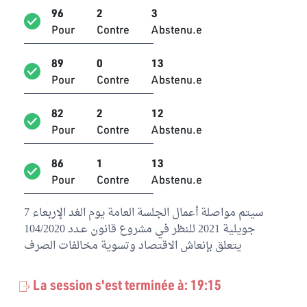
96
2
3
Issam Bargougui
Pour
Contre
Abstenu.e
Indépendant
89
0
13
Iyadh Elloumi
Pour
Contre
Abstenu.e
Indépendant
Jamali Boudhouafi
82
2
12
Indépendant
Pour
Contre
Abstenu.e
Jawher Mghirbi
86
1
13
Bloc Qalb Tounes
Pour
Contre
Abstenu.e
Jalal Zayati
سيتم مواصلة أعمال الجلسة العامة يوم الغد الإربعاء 7
Bloc de la Réforme
جويلية 2021 للنظر في مشروع قانون عـدد 104/2020
Kamel Habib Faraj
يتعلق بإنعاش الاقتصاد وتسوية مخالفات الصرف
Bloc Démocrate
La session s'est terminée à: 19:15
Khaled Krichi
Bloc Démocrate