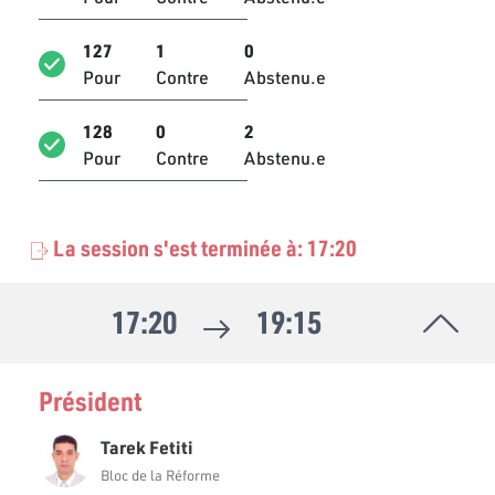
Nouha Aissaoui
127
1
0
Bloc Qalb Tounes
Pour
Contre
Abstenu.e
Noureddine Arbaoui
Bloc Ennahdha
128
0
2
Pour
Contre
Abstenu.e
Noussaiba Ben Ali
Bloc Ennahdha
La session s'est terminée à: 17:20
Olfa Terras
Bloc de la Réforme
17:20
19:15
Omar Ghribi
Bloc Coalition Al Karama
Oussama Khlifi
Président
Bloc Qalb Tounes
Tarek Fetiti
Rabeb Ben Letaief
Bloc de la Réforme
Bloc Ennahdha