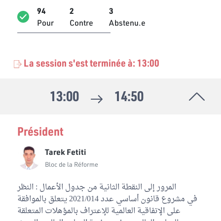
94
2
3
Ferida Laabidi
Pour
Contre
Abstenu.e
Bloc Ennahdha
Mahbouba Ben Dhifallah
Bloc Ennahdha
La session s'est terminée à: 13:00
Imed Khemiri
Bloc Ennahdha
13:00
14:50
Latifa Habachi
Bloc Ennahdha
Président
Ameur Laraiedh
Bloc Ennahdha
Tarek Fetiti
Bloc de la Réforme
Heger Bouzemmi
Bloc Ennahdha
المرور إلى النقطة الثانية من جدول الأعمال : النظر
في مشروع قانون أساسي عدد 2021/014 يتعلق بالموافقة
Maher Madhioub
على الإتفاقية العالمية للإعتراف بالمؤهلات المتعلقة
Bloc Ennahdha