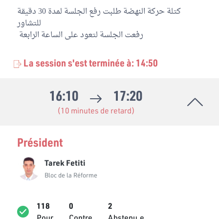
كتلة حركة النهضة طلبت رفع الجلسة لمدة 30 دقيقة
Mohamed Mourad Hamzaoui
للتشاور
Indépendant
رفعت الجلسة لتعود على الساعة الرابعة
Moussa Ben Ahmed
Bloc Ennahdha
La session s'est terminée à: 14:50
Nabil Hajji
Bloc Démocrate
16:10
17:20
Naima Mansouri
(10 minutes de retard)
Bloc Qalb Tounes
Président
Nejmeddine Ben Salem
Bloc Démocrate
Tarek Fetiti
Nidhal Saoudi
Bloc de la Réforme
Bloc Coalition Al Karama
Nizar Makhloufi
118
0
2
Indépendant
Pour
Contre
Abstenu.e