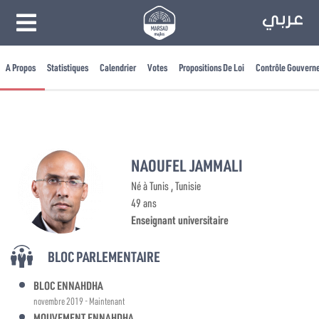
A Propos
Statistiques
Calendrier
Votes
Propositions De Loi
Contrôle Gouvern
NAOUFEL JAMMALI
Né à Tunis , Tunisie
49 ans
Enseignant universitaire
BLOC PARLEMENTAIRE
BLOC ENNAHDHA
novembre 2019 - Maintenant
MOUVEMENT ENNAHDHA