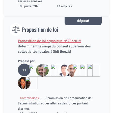
services annexes
03 juillet 2020
14 articles
déposé
Proposition de loi
Proposition de loi organique N°23/2019
déterminant le siège du conseil supérieur des
collectivités locales à Sidi Bouzid
Proposé par:
11
:
Commissions
Commission de l’organisation de
l’administration et des affaires des forces portant
d’armes