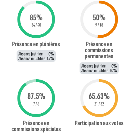
85%
50%
34 / 40
9 / 18
Présence en plénières
Présence en
commissions
Absence justifiée
0%
permanentes
Absence injustifiée
15%
Absence justifiée
0%
Absence injustifiée
50%
87.5%
65.63%
7 / 8
21 / 32
Présence en
Participation aux votes
commissions spéciales