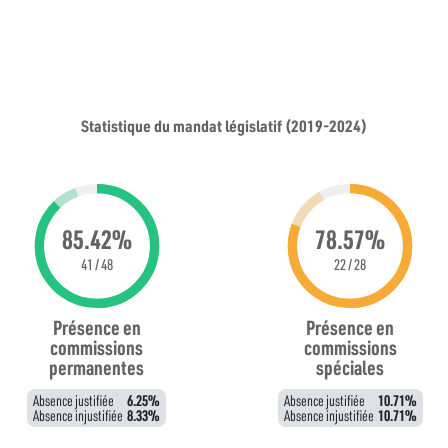
Statistique du mandat législatif (2019-2024)
85.42%
78.57%
41 / 48
22 / 28
Présence en
Présence en
commissions
commissions
permanentes
spéciales
Absence justifiée
6.25%
Absence justifiée
10.71%
Absence injustifiée
8.33%
Absence injustifiée
10.71%