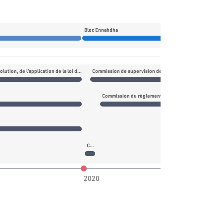
Bloc Ennahdha
Commission des martyrs et blessés de la révolution, de l’application de la loi de l’amnistie générale et de la justice transitionnelle
Commission de supervision des opérations de vote et d
Commission ad-hoc chargée d'examiner le projet de la loi de finances complémentaire pour l'année 2019 et le projet de la loi de finances pour l'année 2020
2020