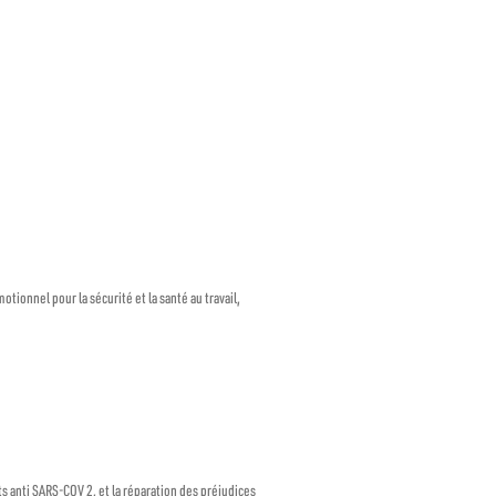
tionnel pour la sécurité et la santé au travail,
ts anti SARS-COV 2, et la réparation des préjudices