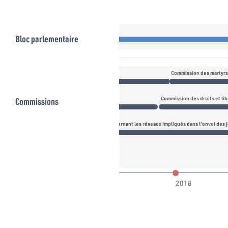
Bloc parlementaire
Commissions
Commission des droits et lib
financière et l'évasion fiscale et le degré d'implication des tunisiens dont les noms ont été cit
Commission d'investigation concernant les réseaux impliqués dans l'envoi des 
017
2018