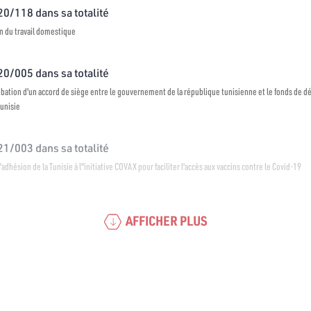
020/118 dans sa totalité
on du travail domestique
020/005 dans sa totalité
probation d'un accord de siège entre le gouvernement de la république tunisienne et le fonds de 
Tunisie
021/003 dans sa totalité
 l'adhésion de la Tunisie à l"initiative COVAX pour faciliter l'accès aux vaccins contre le Covid-19
AFFICHER PLUS