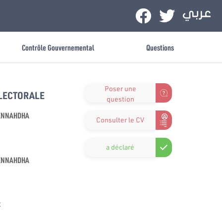
Contrôle Gouvernemental
Questions
Poser une
ÉLECTORALE
question
ENNAHDHA
Consulter le CV
a déclaré
ENNAHDHA
x