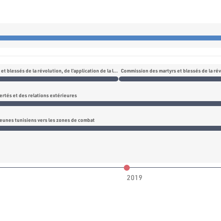
Commission des martyrs et blessés de la révolution, de l’application de la loi de l’amnistie générale et de la justice transitionnelle
ertés et des relations extérieures
és dans les "Panama Papers"
jeunes tunisiens vers les zones de combat
2019