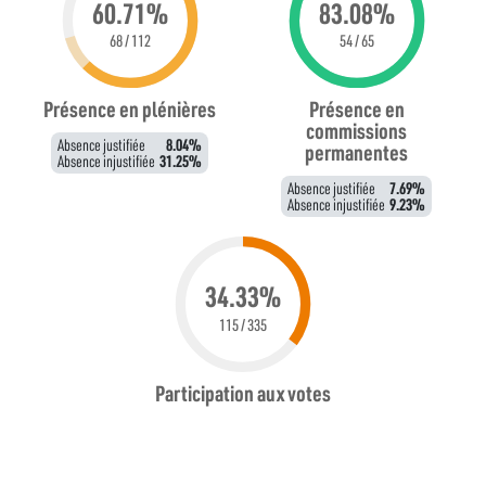
60.71%
83.08%
68 / 112
54 / 65
Présence en plénières
Présence en
commissions
Absence justifiée
8.04%
permanentes
Absence injustifiée
31.25%
Absence justifiée
7.69%
Absence injustifiée
9.23%
34.33%
115 / 335
Participation aux votes