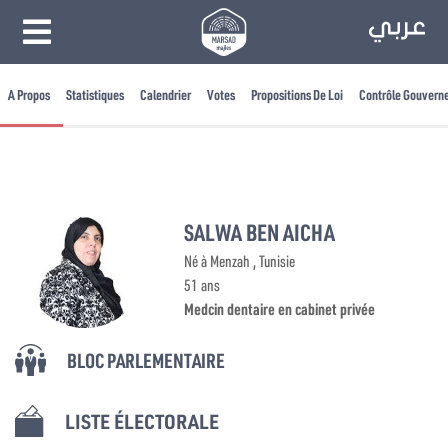
A Propos
Statistiques
Calendrier
Votes
Propositions De Loi
Contrôle Gouvern
SALWA BEN AICHA
Né à Menzah , Tunisie
51 ans
Medcin dentaire en cabinet privée
BLOC PARLEMENTAIRE
LISTE ÉLECTORALE