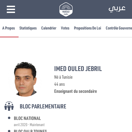
A Propos
Statistiques
Calendrier
Votes
Propositions De Loi
Contrôle Gouvern
IMED OULED JEBRIL
Né à Tunisie
44 ans
Enseignant du secondaire
BLOC PARLEMENTAIRE
BLOC NATIONAL
avril 2020 - Maintenant
BLOC QALB TOUNES