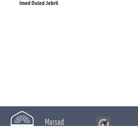
Imed Ouled Jebril
Marsad
Al Bawsala
© 2026