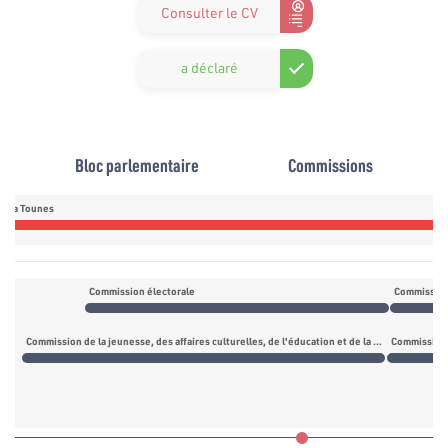
Consulter le CV
a déclaré
Bloc parlementaire
Commissions
daa Tounes
Commission électorale
Commission
Commission de la jeunesse, des affaires culturelles, de l'éducation et de la recherche scientifique