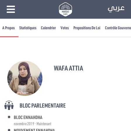
A Propos
Statistiques
Calendrier
Votes
Propositions De Loi
Contrôle Gouvern
WAFA ATTIA
BLOC PARLEMENTAIRE
BLOC ENNAHDHA
novembre 2019 - Maintenant
MOUVEMENT ENNAHDHA