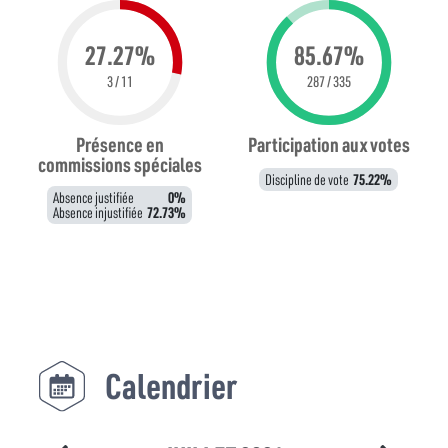
27.27%
85.67%
3 / 11
287 / 335
Présence en
Participation aux votes
commissions spéciales
Discipline de vote
75.22%
Absence justifiée
0%
Absence injustifiée
72.73%
Calendrier