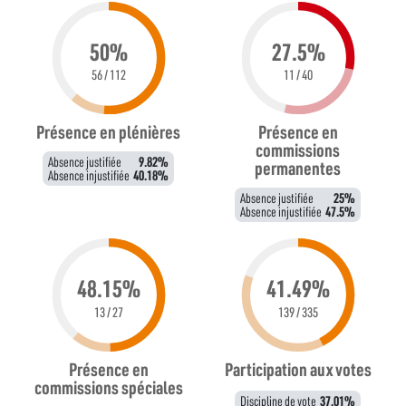
50%
27.5%
56 / 112
11 / 40
Présence en plénières
Présence en
commissions
Absence justifiée
9.82%
permanentes
Absence injustifiée
40.18%
Absence justifiée
25%
Absence injustifiée
47.5%
48.15%
41.49%
13 / 27
139 / 335
Présence en
Participation aux votes
commissions spéciales
Discipline de vote
37.01%