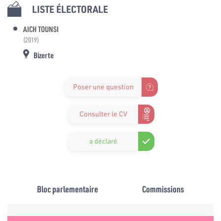
LISTE ÉLECTORALE
AICH TOUNSI
(2019)
Bizerte
Poser une question
Consulter le CV
a déclaré
Bloc parlementaire
Commissions
e