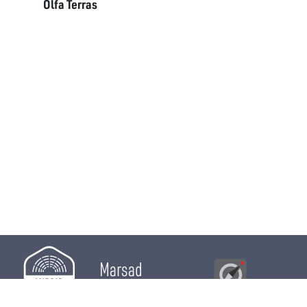
Olfa Terras
Marsad
Al Bawsala
© 2026