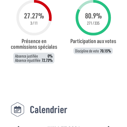
27.27%
80.9%
3 / 11
271 / 335
Présence en
Participation aux votes
commissions spéciales
Discipline de vote
70.15%
Absence justifiée
0%
Absence injustifiée
72.73%
Calendrier