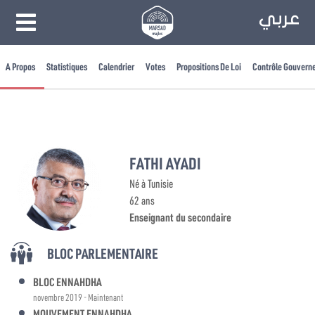
A Propos
Statistiques
Calendrier
Votes
Propositions De Loi
Contrôle Gouvern
FATHI AYADI
Né à Tunisie
62 ans
Enseignant du secondaire
BLOC PARLEMENTAIRE
BLOC ENNAHDHA
novembre 2019 - Maintenant
MOUVEMENT ENNAHDHA