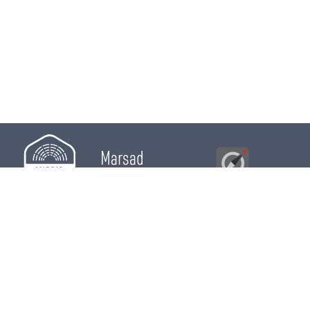
Marsad
Al Bawsala
© 2026
Majles
RÔLE LÉGISLATIF
RÔLE DE CONTRÔLE
RÔLE ÉLECTIF
CHRONIQUES
CALENDRIER
ACTUALITÉS
DÉPUTÉS
WIKI MAJLES
OPEN DATA