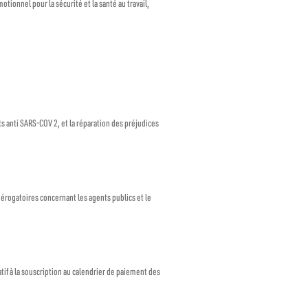
tionnel pour la sécurité et la santé au travail,
ts anti SARS-COV 2, et la réparation des préjudices
dérogatoires concernant les agents publics et le
if à la souscription au calendrier de paiement des