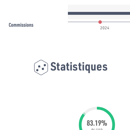
Commissions
023
2024
Statistiques
83.19%