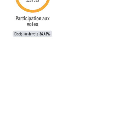
228 / 335
Participation aux
votes
Discipline de vote
36.42%