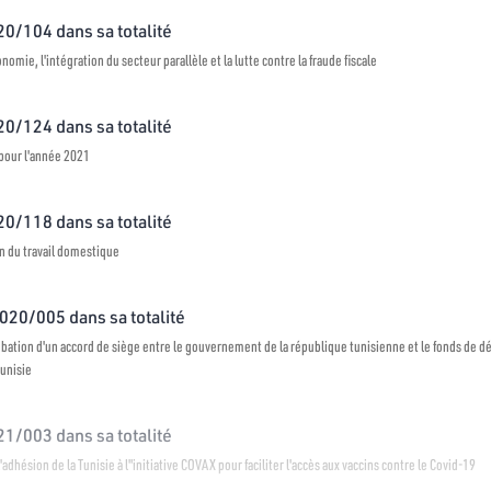
020/104 dans sa totalité
conomie, l'intégration du secteur parallèle et la lutte contre la fraude fiscale
020/124 dans sa totalité
s pour l'année 2021
020/118 dans sa totalité
on du travail domestique
2020/005 dans sa totalité
probation d'un accord de siège entre le gouvernement de la république tunisienne et le fonds de 
Tunisie
021/003 dans sa totalité
 l'adhésion de la Tunisie à l"initiative COVAX pour faciliter l'accès aux vaccins contre le Covid-19