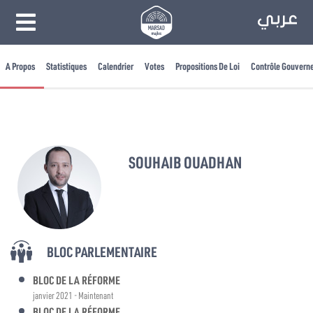
A Propos
Statistiques
Calendrier
Votes
Propositions De Loi
Contrôle Gouvern
SOUHAIB OUADHAN
BLOC PARLEMENTAIRE
BLOC DE LA RÉFORME
janvier 2021 - Maintenant
BLOC DE LA RÉFORME