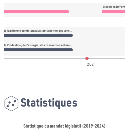
e
Bloc de la Réforme
Commission de la réforme administrative, de la bonne gouvernance, de la lutte contre la corruption et du contrôle de gestion des deniers publics
Commission de l’industrie, de l’énergie, des ressources naturelles, de l’infrastructure et de l’environnement
2021
Statistiques
Statistique du mandat législatif (2019-2024)