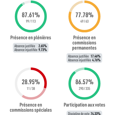
87.61%
77.78%
99 / 113
49 / 63
Présence en plénières
Présence en
commissions
Absence justifiée
2.65%
permanentes
Absence injustifiée
9.73%
Absence justifiée
17.46%
Absence injustifiée
4.76%
28.95%
86.57%
11 / 38
290 / 335
Présence en
Participation aux votes
commissions spéciales
Discipline de vote
74.33%