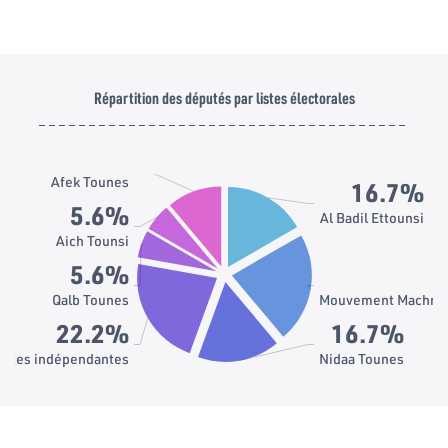
Répartition des députés par listes électorales
11.1%
Afek Tounes
16.7%
5.6%
Al Badil Ettounsi
Aich Tounsi
5.6%
Qalb Tounes
Mouvement Machrou
22.2%
16.7%
listes indépendantes
Nidaa Tounes