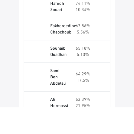
Hafedh
74.11%
Zouari
10.34%
Fakhereedine
67.86%
Chabchoub
5.56%
Souhaib
65.18%
Ouadhan
5.13%
Sami
64.29%
Ben
17.5%
Abdelali
Ali
63.39%
Hermassi
21.95%
Nouha
56.38%
Jallabi
17.07%