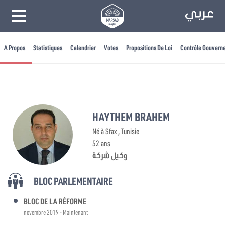
A Propos
Statistiques
Calendrier
Votes
Propositions De Loi
Contrôle Gouvern
HAYTHEM BRAHEM
Né à Sfax , Tunisie
52 ans
وكيل شركة
BLOC PARLEMENTAIRE
BLOC DE LA RÉFORME
novembre 2019 - Maintenant