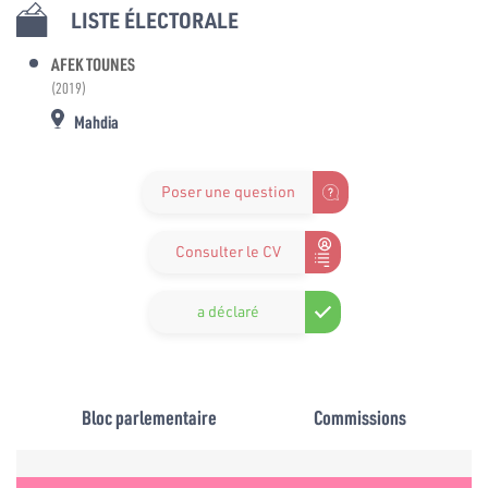
LISTE ÉLECTORALE
AFEK TOUNES
(2019)
Mahdia
Poser une question
Consulter le CV
a déclaré
Bloc parlementaire
Commissions
e