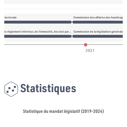
n électorale
Commission des affaires des handicapés 
Commission du règlement intérieur, de l’immunité, des lois parlementaires et des lois électorales
Commission du règlement intérieur, de l’i
Commission de la législation générale
2021
Statistiques
Statistique du mandat législatif (2019-2024)