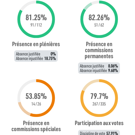
81.25%
82.26%
91 / 112
51 / 62
Présence en plénières
Présence en
commissions
Absence justifiée
0%
permanentes
Absence injustifiée
18.75%
Absence justifiée
8.06%
Absence injustifiée
9.68%
53.85%
79.7%
14 / 26
267 / 335
Présence en
Participation aux votes
commissions spéciales
Discipline de vote
57.91%