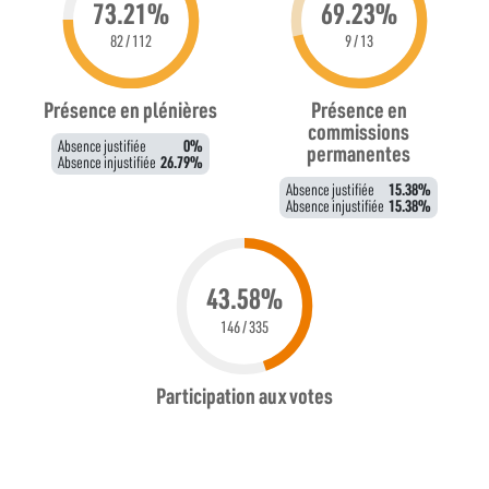
73.21%
69.23%
82 / 112
9 / 13
Présence en plénières
Présence en
commissions
Absence justifiée
0%
permanentes
Absence injustifiée
26.79%
Absence justifiée
15.38%
Absence injustifiée
15.38%
43.58%
146 / 335
Participation aux votes