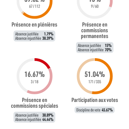
67 / 112
9 / 60
Présence en plénières
Présence en
commissions
Absence justifiée
1.79%
permanentes
Absence injustifiée
38.39%
Absence justifiée
15%
Absence injustifiée
70%
16.67%
51.04%
3 / 18
171 / 335
Présence en
Participation aux votes
commissions spéciales
Discipline de vote
45.67%
Absence justifiée
38.89%
Absence injustifiée
44.44%