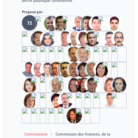
dette publique tunisienne
Proposé par:
72
:
Commissions
Commission des finances, de la