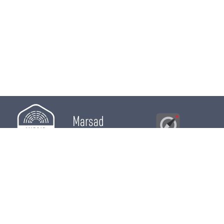
Marsad
Al Bawsala
© 2026
Majles
RÔLE LÉGISLATIF
RÔLE DE CONTRÔLE
RÔLE ÉLECTIF
CHRONIQUES