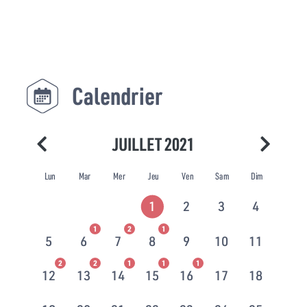
Calendrier
JUILLET 2021
Lun
Mar
Mer
Jeu
Ven
Sam
Dim
1
2
3
4
1
2
1
5
6
7
8
9
10
11
2
2
1
1
1
12
13
14
15
16
17
18