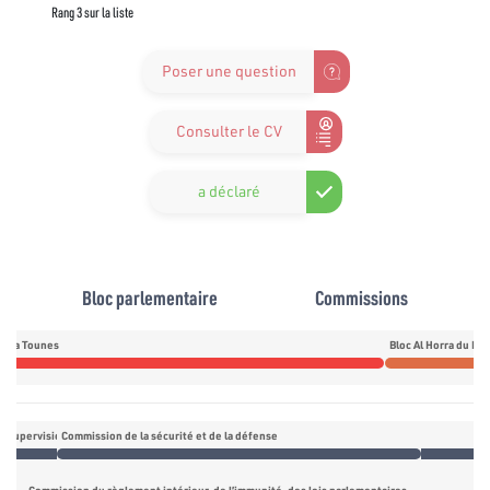
Rang 3 sur la liste
Poser une question
Consulter le CV
a déclaré
Bloc parlementaire
Commissions
daa Tounes
Bloc Al Horra du M
 supervision des opérations de vote et décompte des voix
Commission de la sécurité et de la défense