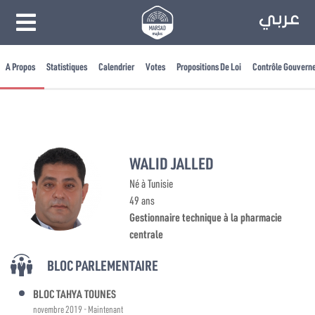
A Propos
Statistiques
Calendrier
Votes
Propositions De Loi
Contrôle Gouvern
WALID JALLED
Né à Tunisie
49 ans
Gestionnaire technique à la pharmacie
centrale
BLOC PARLEMENTAIRE
BLOC TAHYA TOUNES
novembre 2019 - Maintenant