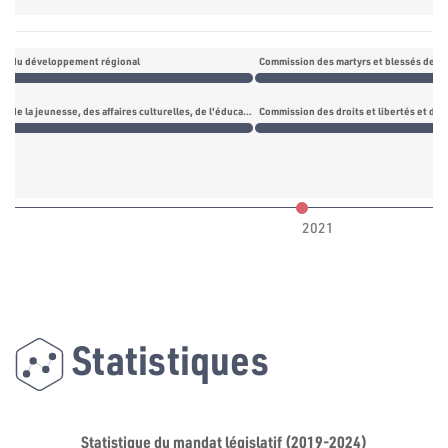
n du développement régional
Commission des martyrs et blessés de la ré
Commission de la jeunesse, des affaires culturelles, de l'éducation et de la recherche scientifique
Commission des droits et libertés et des
2021
Statistiques
Statistique du mandat législatif (2019-2024)