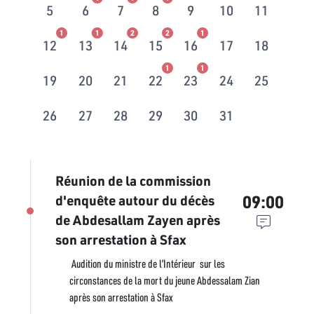
5
6
7
8
9
10
11
1
1
2
2
1
12
13
14
15
16
17
18
1
1
19
20
21
22
23
24
25
26
27
28
29
30
31
Réunion de la commission
09:00
d'enquête autour du décès
de Abdesallam Zayen après
son arrestation à Sfax
Audition du ministre de l’Intérieur sur les
circonstances de la mort du jeune Abdessalam Zian
après son arrestation à Sfax