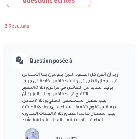
2 Résultats
Question posée à
أريد أن أثمن كل الجهود الذين يقومون بها الأشخاص
في المجال الطبي في ولاية صفاقس خاصة في مراكز
التلقيح&nbsp;يوجد العديد من النقائص في مراكز
التلقيح في صفاقس وعلى الوزارة أن
تتدخل&nbsp;يجب تفعيل المستشفى المحلي
بالحنشة&nbsp;صفاقس تقوم بتخفيف الأعباء على
الجهات المجاورة&nbsp;يجب إستغلال طاقم الطب
العام في المستشفى المحلي بالحنشة وأريد
07 juin 2021