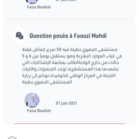
Faiza Bouhlel
Question posée à Faouzi Mahdi
مستشفى الجهوي بطينة فيه 50 سرير إنعاش فقط
في غياب الموارد البشرية وهو يستقبل يومياً بين 6 و 5
حالات من خارج الولايةأطالب بمتابعة الإشكاليات التي
يشهدها هذا المستشفىلا توجد التجهيزات والآليات
اللازمة في المركز الوطني للكوفيدادعوكم إلى زيارة
المستشفى الجهوي بطينة
07 juin 2021
Faiza Bouhlel