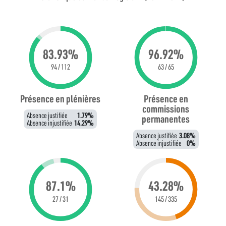
83.93%
96.92%
94 / 112
63 / 65
Présence en plénières
Présence en
commissions
Absence justifiée
1.79%
permanentes
Absence injustifiée
14.29%
Absence justifiée
3.08%
Absence injustifiée
0%
87.1%
43.28%
27 / 31
145 / 335