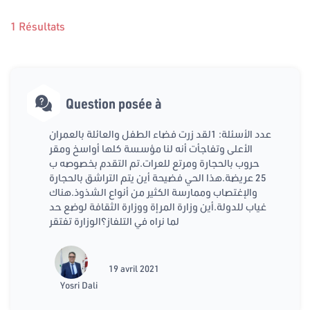
1 Résultats
Question posée à
عدد الأسئلة: 1لقد زرت فضاء الطفل والعائلة بالعمران
الأعلى وتفاجأت أنه لنا مؤسسة كلها أواسخ ومقر
حروب بالحجارة ومرتع للعرات.تم التقدم بخصوصه ب
25 عريضة.هذا الحي فضيحة أين يتم التراشق بالحجارة
والإغتصاب وممارسة الكثير من أنواع الشذوذ.هناك
غياب للدولة.أين وزارة المرإة ووزارة الثقافة لوضع حد
لما نراه في التلفاز؟الوزارة تفتقر
19 avril 2021
Yosri Dali