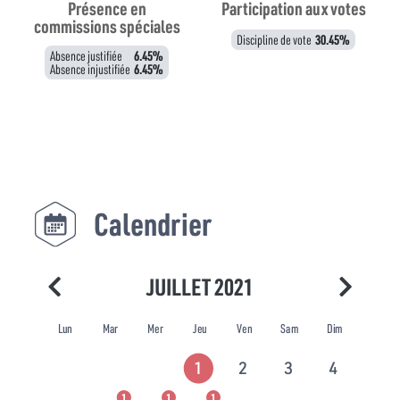
Présence en
Participation aux votes
commissions spéciales
Discipline de vote
30.45%
Absence justifiée
6.45%
Absence injustifiée
6.45%
Calendrier
JUILLET 2021
Lun
Mar
Mer
Jeu
Ven
Sam
Dim
1
2
3
4
1
1
1