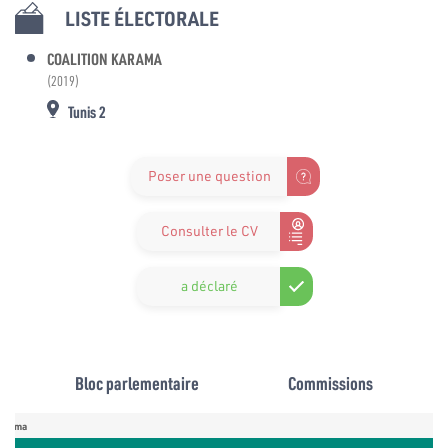
LISTE ÉLECTORALE
COALITION KARAMA
(2019)
Tunis 2
Poser une question
Consulter le CV
a déclaré
Bloc parlementaire
Commissions
Karama