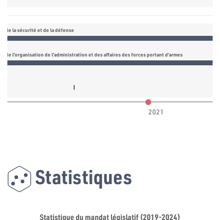
n de la sécurité et de la défense
 de l’organisation de l’administration et des affaires des forces portant d’armes
Commission d'investigation autour des conflits d'intérêt et d
2021
Statistiques
Statistique du mandat législatif (2019-2024)