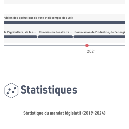
pervision des opérations de vote et décompte des voix
n électorale
Commission de l’agriculture, de la sécurité alimentaire, du commerce et des services annexes
Commission des droits et libertés et des relations extérieures
Commission de l’industrie, de l’énergie, 
2021
Statistiques
Statistique du mandat législatif (2019-2024)