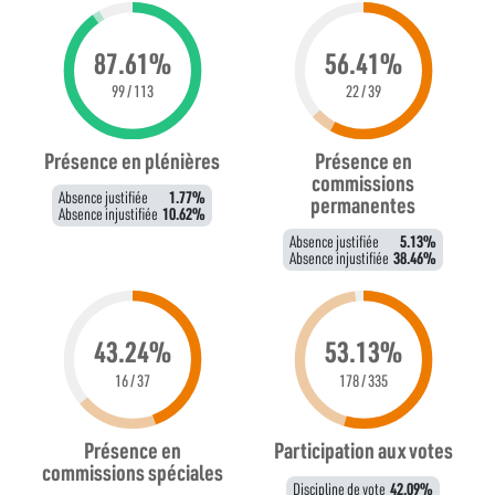
87.61%
56.41%
99 / 113
22 / 39
Présence en plénières
Présence en
commissions
Absence justifiée
1.77%
permanentes
Absence injustifiée
10.62%
Absence justifiée
5.13%
Absence injustifiée
38.46%
43.24%
53.13%
16 / 37
178 / 335
Présence en
Participation aux votes
commissions spéciales
Discipline de vote
42.09%