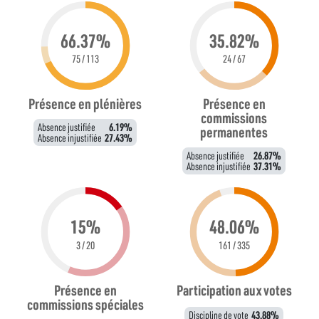
66.37%
35.82%
75 / 113
24 / 67
Présence en plénières
Présence en
commissions
Absence justifiée
6.19%
permanentes
Absence injustifiée
27.43%
Absence justifiée
26.87%
Absence injustifiée
37.31%
15%
48.06%
3 / 20
161 / 335
Présence en
Participation aux votes
commissions spéciales
Discipline de vote
43.88%