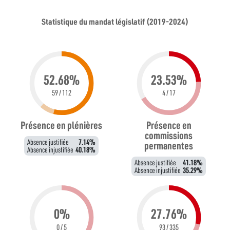
Statistique du mandat législatif (2019-2024)
52.68%
23.53%
59 / 112
4 / 17
Présence en plénières
Présence en
commissions
Absence justifiée
7.14%
permanentes
Absence injustifiée
40.18%
Absence justifiée
41.18%
Absence injustifiée
35.29%
0%
27.76%
0 / 5
93 / 335