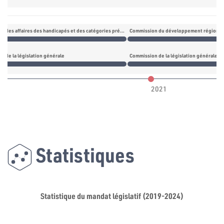
Commission des affaires des handicapés et des catégories précaires
Commission du développement régional
n de la législation générale
Commission de la législation générale
2021
Statistiques
Statistique du mandat législatif (2019-2024)