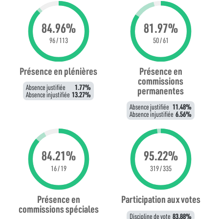
84.96%
81.97%
96 / 113
50 / 61
Présence en plénières
Présence en
commissions
Absence justifiée
1.77%
permanentes
Absence injustifiée
13.27%
Absence justifiée
11.48%
Absence injustifiée
6.56%
84.21%
95.22%
16 / 19
319 / 335
Présence en
Participation aux votes
commissions spéciales
Discipline de vote
83.88%