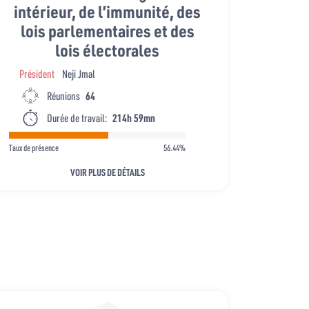
intérieur, de l’immunité, des
lois parlementaires et des
lois électorales
Président
Neji Jmal
Réunions
64
Durée de travail:
214h 59mn
Taux de présence
56.44%
VOIR PLUS DE DÉTAILS