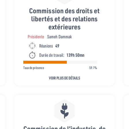
Commission des droits et
libertés et des relations
extérieures
Présidente
Sameh Dammak
Réunions
49
Durée de travail:
139h 50mn
Taux de présence
59.1%
VOIR PLUS DE DÉTAILS
Commission de l’industrie, de