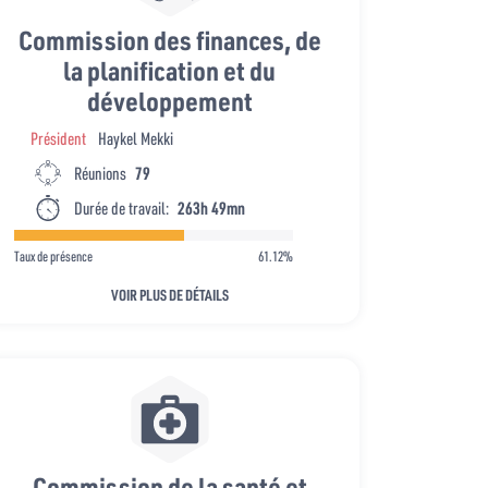
Commission des finances, de
la planification et du
développement
Président
Haykel Mekki
Réunions
79
Durée de travail:
263h 49mn
Taux de présence
61.12%
VOIR PLUS DE DÉTAILS
Commission de la santé et