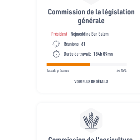
Commission de la législation
générale
Président
Nejmeddine Ben Salem
Réunions
61
Durée de travail:
184h 09mn
Taux de présence
54.45%
VOIR PLUS DE DÉTAILS
Commission de l’agriculture,