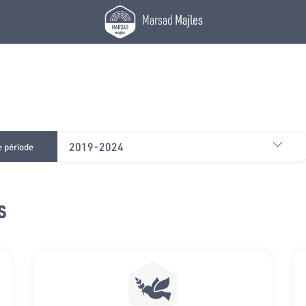
Marsad
Majles
2019-2024
e période
s