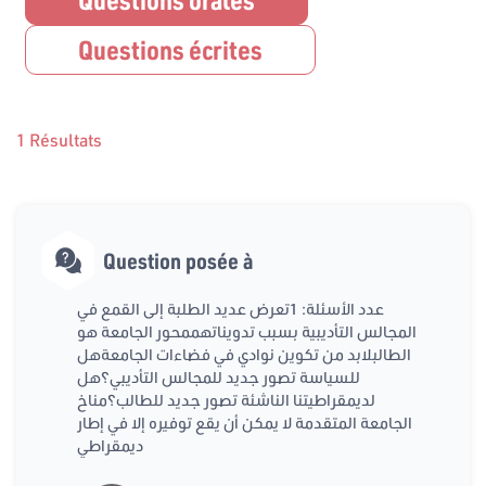
Questions écrites
1 Résultats
Question posée à
عدد الأسئلة: 1تعرض عديد الطلبة إلى القمع في
المجالس التأديبية بسبب تدويناتهممحور الجامعة هو
الطالبلابد من تكوين نوادي في فضاءات الجامعةهل
للسياسة تصور جديد للمجالس التأديبي؟هل
لديمقراطيتنا الناشئة تصور جديد للطالب؟مناخ
الجامعة المتقدمة لا يمكن أن يقع توفيره إلا في إطار
ديمقراطي