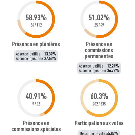
58.93%
51.02%
66 / 112
25 / 49
Présence en plénières
Présence en
commissions
Absence justifiée
13.39%
permanentes
Absence injustifiée
27.68%
Absence justifiée
12.24%
Absence injustifiée
36.73%
40.91%
60.3%
9 / 22
202 / 335
Présence en
Participation aux votes
commissions spéciales
Discipline de vote
55.82%