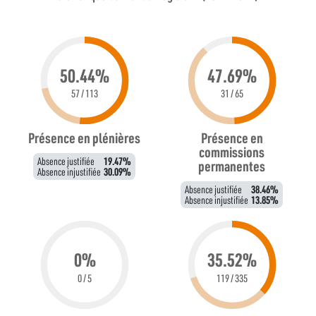
50.44%
47.69%
57 / 113
31 / 65
Présence en plénières
Présence en
commissions
Absence justifiée
19.47%
permanentes
Absence injustifiée
30.09%
Absence justifiée
38.46%
Absence injustifiée
13.85%
0%
35.52%
0 / 5
119 / 335