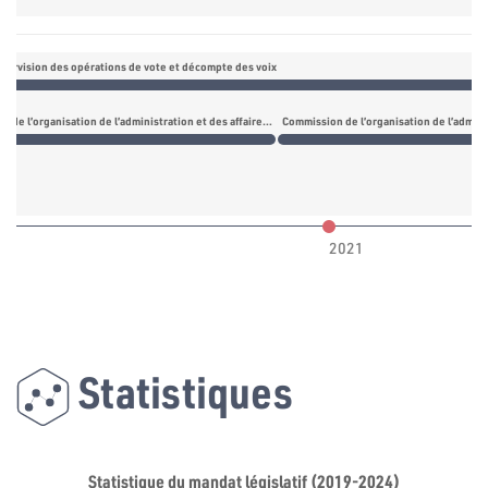
pervision des opérations de vote et décompte des voix
la sécurité et de la défense
Commission de l’organisation de l’administration et des affaires des forces portant d’armes
Commission de l’organisation de l’adminis
2021
Statistiques
Statistique du mandat législatif (2019-2024)