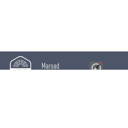
Marsad
Al Bawsala
© 2026
Majles
RÔLE LÉGISLATIF
RÔLE DE CONTRÔLE
RÔLE ÉLECTIF
CHRONIQUES
CALENDRIER
ACTUALITÉS
DÉPUTÉS
WIKI MAJLES
OPEN DATA