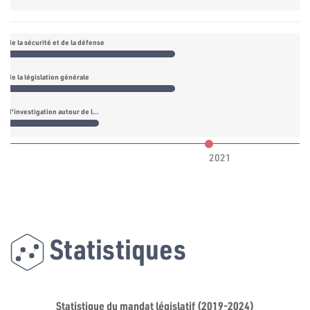
n de la sécurité et de la défense
n de la législation générale
Commission d'investigation autour de l'incident de Amdoun
2021
Statistiques
Statistique du mandat législatif (2019-2024)