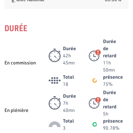
6.
DURÉE
Durée
Durée
de
42h
retard
En commission
45mn
11h
50mn
Total
présence
18
75%
Durée
Durée
de
7h
retard
En plénière
40mn
5h
Total
présence
3
90.78%