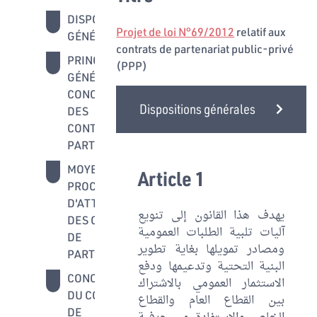
DISPOSITIONS
1 - 3
Projet de loi N°69/2012
relatif aux
GÉNÉRALES
contrats de partenariat public-privé
PRINCIPES
4 - 6
(PPP)
GÉNÉRAUX DE
CONCLUSION
Dispositions générales
DES
CONTRATS DE
PARTENARIAT
MOYENS ET
7 - 16
Article 1
PROCÉDURES
D'ATTRIBUTION
يهدف هذا القانون إلى تنويع
DES CONTRATS
آليات تلبية الطلبات العمومية
DE
ومصادر تمويلها بغاية تطوير
PARTENARIATS
البنية التحتية وتدعيمها ودفع
CONCLUSION
17 - 30
الاستثمار العمومي بالاشتراك
DU CONTRAT
بين القطاع العام والقطاع
DE