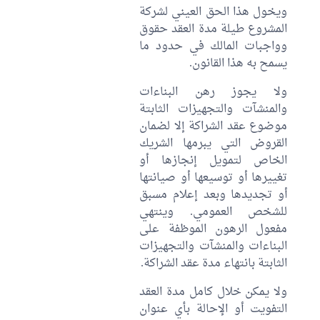
ويخول هذا الحق العيني لشركة
المشروع طيلة مدة العقد حقوق
وواجبات المالك في حدود ما
يسمح به هذا القانون.
ولا يجوز رهن البناءات
والمنشآت والتجهيزات الثابتة
موضوع عقد الشراكة إلا لضمان
القروض التي يبرمها الشريك
الخاص لتمويل إنجازها أو
تغييرها أو توسيعها أو صيانتها
أو تجديدها وبعد إعلام مسبق
للشخص العمومي. وينتهي
مفعول الرهون الموظفة على
البناءات والمنشآت والتجهيزات
الثابتة بانتهاء مدة عقد الشراكة.
ولا يمكن خلال كامل مدة العقد
التفويت أو الإحالة بأي عنوان