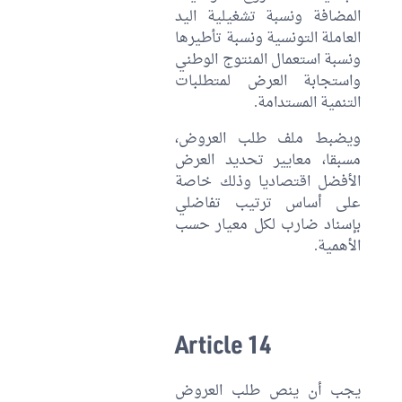
المضافة ونسبة تشغيلية اليد
العاملة التونسية ونسبة تأطيرها
ونسبة استعمال المنتوج الوطني
واستجابة العرض لمتطلبات
التنمية المستدامة.
ويضبط ملف طلب العروض،
مسبقا، معايير تحديد العرض
الأفضل اقتصاديا وذلك خاصة
على أساس ترتيب تفاضلي
بإسناد ضارب لكل معيار حسب
الأهمية.
Article 14
يجب أن ينص طلب العروض