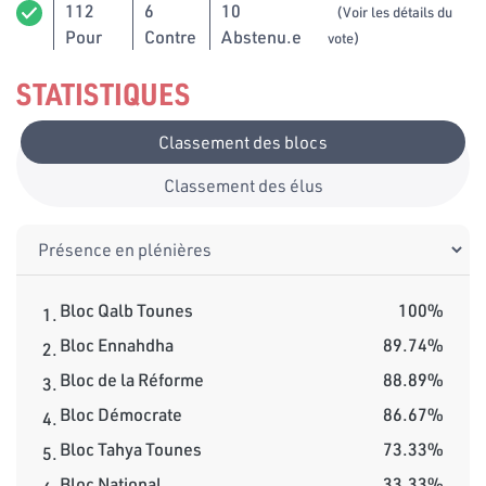
112
6
10
(Voir les détails du
Pour
Contre
Abstenu.e
vote)
STATISTIQUES
Classement des blocs
Classement des élus
Bloc Qalb Tounes
100%
1.
Bloc Ennahdha
89.74%
2.
Bloc de la Réforme
88.89%
3.
Bloc Démocrate
86.67%
4.
Bloc Tahya Tounes
73.33%
5.
Bloc National
33.33%