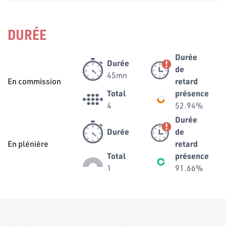
DURÉE
Durée
Durée
de
45mn
En commission
retard
Total
présence
4
52.94%
Durée
Durée
de
En plénière
retard
Total
présence
1
91.66%