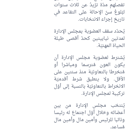
تفصلهم مدّة تزيدُ عن ثلاث سنوات
لبُلوغ سنّ الإحالة على التقاعد في
تاريخ إجراء الانتخابات.
يُحدّد سقف العضوية بمجلس الإدارة
لمدتين نيابيتين كحدّ أقصى طيلة
الحياة المهنيّة.
يُشترط لعضوية مجلس الإدارة أن
يكون العون مُترسما ومباشرا أو
مُنخرطا بالتعاونيّة منذ سنتين على
الأقل. ولا ينطبق شرط أقدميّة
الانخراط بالتعاونيّة بالنسبة إلى أوّل
تركيبة لمجلس الإدارة.
يُنتخب مجلس الإدارة من بين
أعضائه وخلال أوّل اجتماع له رئيسا
ونائبا للرئيس وأمين مال وأمين مال
مُساعد.