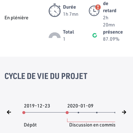
de
Durée
retard
1h 7mn
En plénière
2h
20mn
Total
présence
1
87.09%
CYCLE DE VIE DU PROJET
2019-12-23
2020-01-09
20
Dépôt
Discussion en commission