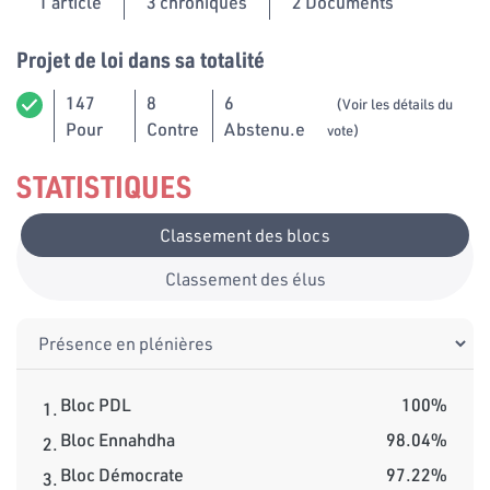
1
article
3 chroniques
2 Documents
Projet de loi dans sa totalité
147
8
6
(Voir les détails du
Pour
Contre
Abstenu.e
vote)
STATISTIQUES
Classement des blocs
Classement des élus
Bloc PDL
100%
1.
Bloc Ennahdha
98.04%
2.
Bloc Démocrate
97.22%
3.