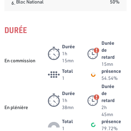
Bloc National
50%
6.
DURÉE
Durée
Durée
de
1h
retard
En commission
15mn
15mn
Total
présence
1
54.54%
Durée
Durée
de
1h
retard
En plénière
38mn
2h
45mn
Total
présence
1
79.72%