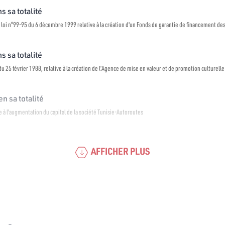
s sa totalité
 loi n°99-95 du 6 décembre 1999 relative à la création d'un Fonds de garantie de financement de
s sa totalité
u 25 février 1988, relative à la création de l’Agence de mise en valeur et de promotion culturelle
n sa totalité
re à l'augmentation du capital de la société Tunisie-Autoroutes
AFFICHER PLUS