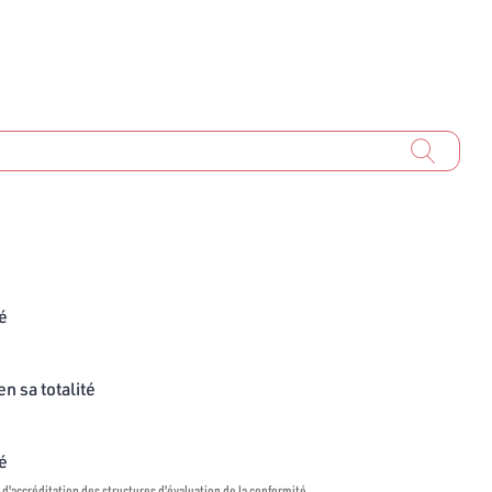
té
n sa totalité
té
 d'accréditation des structures d'évaluation de la conformité