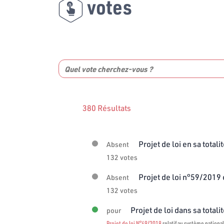
votes
380 Résultats
Projet de loi en sa totali
Absent
132 votes
Projet de loi n°59/2019 e
Absent
132 votes
Projet de loi dans sa totali
pour
Projet de loi N°49/2018
relatif au système national