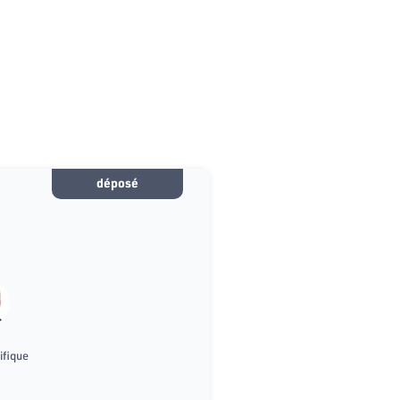
déposé
ifique