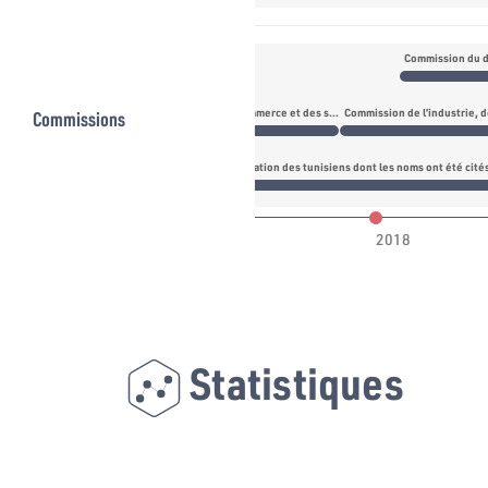
Commission du 
Commissions
Commission de l’agriculture, de la sécurité alimentaire, du commerce et des services annexes
financière et l'évasion fiscale et le degré d'implication des tunisiens dont les noms ont été cit
017
2018
Statistiques