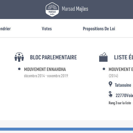
Marsad
Majles
endrier
Votes
Propositions De Loi
BLOC PARLEMENTAIRE
LISTE 
MOUVEMENT ENNAHDHA
MOUVEMENT 
décembre 2014 - novembre 2019
(2014)
Tataouine
22770Voi
Rang 3 sur la liste