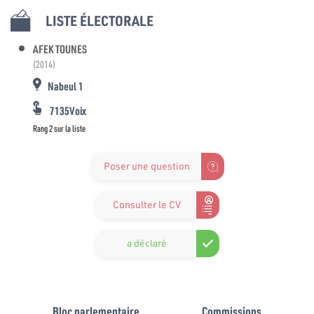
LISTE ÉLECTORALE
AFEK TOUNES
(2014)
Nabeul 1
7135Voix
Rang 2 sur la liste
Poser une question
Consulter le CV
a déclaré
Bloc parlementaire
Commissions