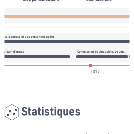
e, de la jeunesse et des personnes âgées
es portant d’armes
Commission de l’industrie, de l’énergie, des ressources naturelles, de l’infrastructure et de l’environnement
Com
2017
Statistiques