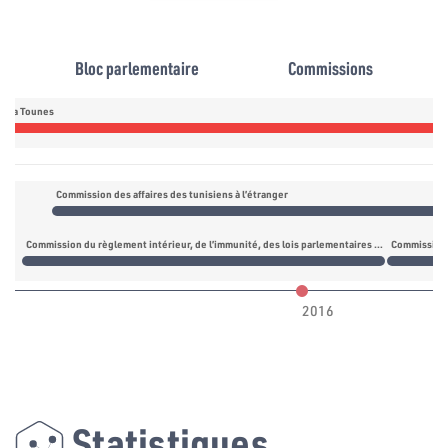
Bloc parlementaire
Commissions
daa Tounes
Commission des affaires des tunisiens à l’étranger
Commission du règlement intérieur, de l’immunité, des lois parlementaires et des lois électorales
Commission d
2016
Statistiques