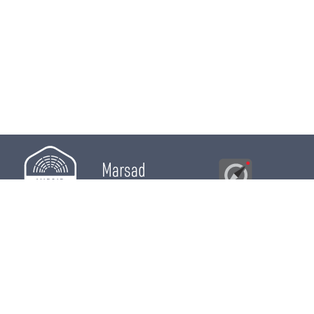
Marsad
Al Bawsala
© 2026
Majles
RÔLE LÉGISLATIF
RÔLE DE CONTRÔLE
RÔLE ÉLECTIF
CHRONIQUES