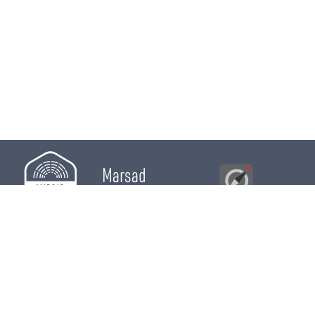
Marsad
Al Bawsala
© 2026
Majles
RÔLE LÉGISLATIF
RÔLE DE CONTRÔLE
RÔLE ÉLECTIF
CHRONIQUES