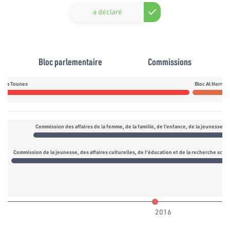
a déclaré
Bloc parlementaire
Commissions
daa Tounes
Bloc Al Horra
Commission des affaires de la femme, de la famille, de l’enfance, de la jeunesse 
Commission de la jeunesse, des affaires culturelles, de l'éducation et de la recherche scien
2016