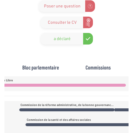
Poser une question
Consulter le CV
a déclaré
Bloc parlementaire
Commissions
ique Libre
Commission électorale
Commission de la réforme administrative, de la bonne gouvernance, de la lutte contre la corruption et du contrôle de gestion des deniers publics
Commission de la santé et des affaires sociales