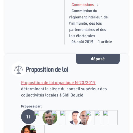
:
Commissions
Commission du
règlement intérieur, de
l’immunité, des lois
parlementaires et des
lois électorales
06 août 2019
1 article
déposé
Proposition de loi
Proposition de loi organique N°23/2019
déterminant le siège du conseil supérieur des
collectivités locales à Sidi Bouzid
Proposé par:
11