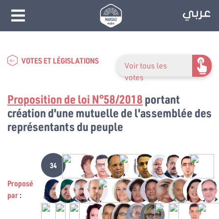
VOTES ET LÉGISLATIONS
Voir tous les
votes
Proposition de loi N°58/2018
portant
création d'une mutuelle de l'assemblée des
représentants du peuple
34
Proposé
par
: