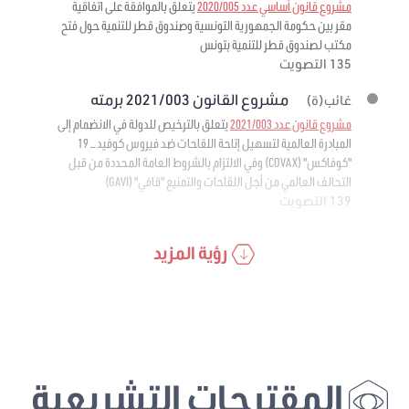
مشروع قانون أساسي عدد 2020/005
يتعلق بالموافقة على اتفاقية
مقر بين حكومة الجمهورية التونسية وصندوق قطر للتنمية حول فتح
مكتب لصندوق قطر للتنمية بتونس
135 التصويت
مشروع القانون 2021/003 برمته
غائب(ة)
مشروع قانون عدد 2021/003
يتعلق بالترخيص للدولة في الانضمام إلى
المبادرة العالمية لتسهيل إتاحة اللقاحات ضد فيروس كوفيد – 19
"كوفاكس" (COVAX) وفي الالتزام بالشروط العامة المحددة من قبل
التحالف العالمي من أجل اللقاحات والتمنيع "قافي" (GAVI)
139 التصويت
رؤية المزيد
المقترحات التشريعية