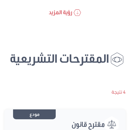
رؤية المزيد
المقترحات التشريعية
4 نتيجة
مودع
مقترح قانون