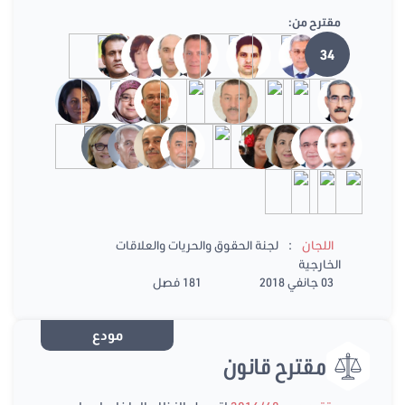
مقترح من:
34
:
اللجان
لجنة الحقوق والحريات والعلاقات
الخارجية
03 جانفي 2018
181 فصل
مودع
مقترح قانون