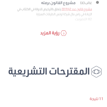
مشروع القانون برمته
غائب(ة)
مشروع قانون عدد 2019/42
يتعلق بالترخيص للدولة في الاكتتاب في
الزيادة في راس مال شركة تونس الطرقات السيارة
82 التصويت
رؤية المزيد
المقترحات التشريعية
11 نتيجة