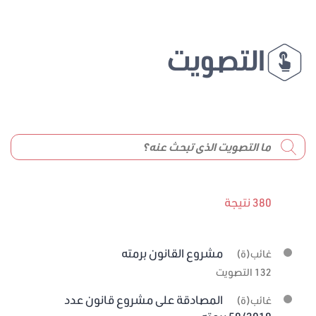
التصويت
380 نتيجة
مشروع القانون برمته
غائب(ة)
132 التصويت
المصادقة على مشروع قانون عدد
غائب(ة)