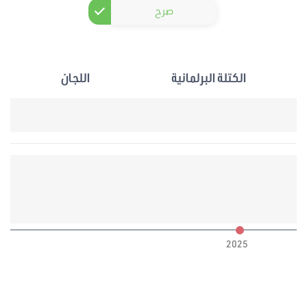
صرح
الكتلة البرلمانية
اللجان
6
2025