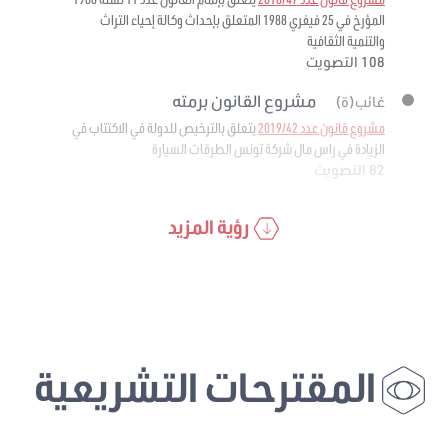
المؤرخ في 25 فيفري 1988 المتعلق بإحداث وكالة إحياء التراث
والتنمية الثقافية
108 التصويت
مشروع القانون برمته
غائب(ة)
مشروع قانون عدد 2019/42
يتعلق بالترخيص للدولة في الاكتتاب في
الزيادة في راس مال شركة تونس الطرقات السيارة
82 التصويت
رؤية المزيد
المقترحات التشريعية