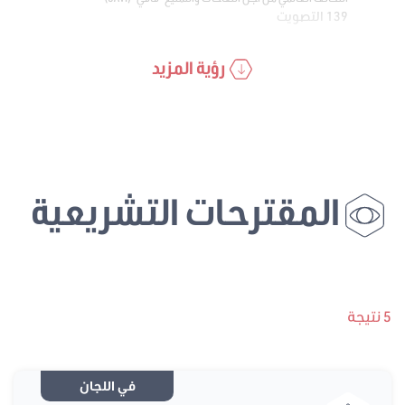
139 التصويت
رؤية المزيد
المقترحات التشريعية
5 نتيجة
في اللجان