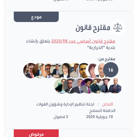
مودع
مقترح قانون
مقترح قانون أساسي عدد 2020/98
يتعلق بإنشاء
بلدية "الحرارية"
مقترح من:
16
:
اللجان
لجنة تنظيم الإدارة وشؤون القوات
الحاملة للسلاح
10 جويلية 2020
2 فصول
مرفوض