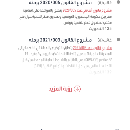
مشروع القانون 2020/005 برمته
غائب(ة)
مشروع قانون أساسي عدد 2020/005
يتعلق بالموافقة على اتفاقية
مقر بين حكومة الجمهورية التونسية وصندوق قطر للتنمية حول فتح
مكتب لصندوق قطر للتنمية بتونس
135 التصويت
مشروع القانون 2021/003 برمته
غائب(ة)
مشروع قانون عدد 2021/003
يتعلق بالترخيص للدولة في الانضمام إلى
المبادرة العالمية لتسهيل إتاحة اللقاحات ضد فيروس كوفيد – 19
"كوفاكس" (COVAX) وفي الالتزام بالشروط العامة المحددة من قبل
التحالف العالمي من أجل اللقاحات والتمنيع "قافي" (GAVI)
139 التصويت
رؤية المزيد