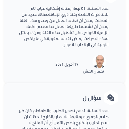
عدد الأسئلة: 1&nbsp;هناك إشكالية غياب تام
للمناظرات الخاصة بفئة ذوي الإعاقة.هناك عديد من
المجلات يمكن أن تعتمد العمل عن بعد، و هذه الفئة
يمكن أن تشملها طريقة العمل هذه.عدم إعتماد
الزامية الخواص على تشغيل هذه الفئة ومن لا يمتثل
لهذه الاجراءت يعرض نفسه لعقوبة.في ما ياخص
الأولية في الإنتداب للأعوان
19 أفريل 2021
نعمان العش
سؤال ل
عدد الأسئلة: 1دعم تصدير الحليب والطماطم كان خبر
صادم للجميع و بمتابعة الأسعار بالخارج لاحظت ان
سعرالحليب بالخليج باهض الثمن أي أن المنتج لا
يستحق دعم من الدولة وسيتمكن ربح مهم وكدلك