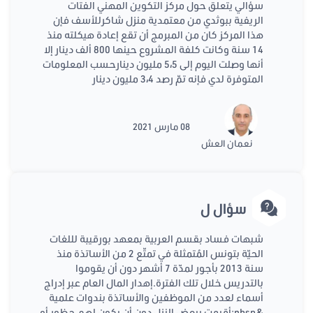
سؤالي يتعلق حول مركز التكوين المهني الفتات
الريفية ببوثدي من معتمدية منزل شاكرللأسف فإن
هذا المركز كان من المبرمج أن تقع إعادة هيكلته منذ
14 سنة وكانت كلفة المشروع حينها 800 ألف دينار إلا
أنها وصلت اليوم إلى 5،5 مليون دينارحسب المعلومات
المتوفرة لدي فإنه تمّ رصد 3،4 مليون دينار
08 مارس 2021
نعمان العش
سؤال ل
شبهات فساد بقسم العربية بمعهد بورقيبة لللغات
الحيّة بتونس المُتمثلة في تمتّع 2 من الأساتذة منذ
سنة 2013 بأجور لمدّة 7 أشهر دون أن يقوموا
بالتدريس خلال تلك الفترة.إهدار المال العام عبر إدراج
أسماء لعدد من الموظفين والأساتذة بندوات علمية
&nbsp;أقيمت ببعض النزل دون أن يكون لهم حظور أو