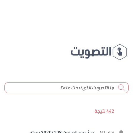
التصويت
442 نتيجة
مشروع القانون 2020/109 برمته
غائب(ة)