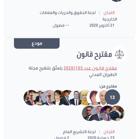
:
اللجان
لجنة الحقوق والحريات والعلاقات
الخارجية
21 أكتوبر 2020
-- فصول
مودع
مقترح قانون
مقترح قانـون عدد 2020/103
يتعلّق بتنقيح مجلة
الطيران المدني
مقترح من:
13
:
اللجان
لجنة التشريع العام
23 جويلية 2020
2 فصول