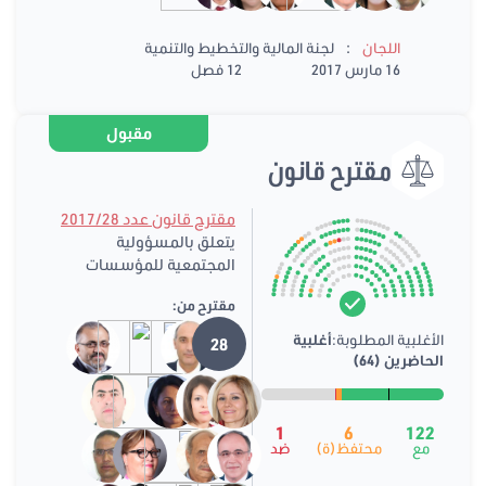
:
اللجان
لجنة المالية والتخطيط والتنمية
16 مارس 2017
12 فصل
مقبول
مقترح قانون
مقترح قانون عدد 2017/28
يتعلق بالمسؤولية
المجتمعية للمؤسسات
مقترح من:
الأغلبية المطلوبة:
أغلبية
28
الحاضرين (64)
1
6
122
مع
محتفظ(ة)
ضد