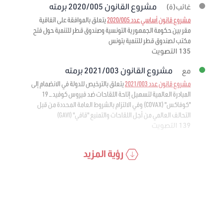
مشروع القانون 2020/005 برمته
غائب(ة)
مشروع قانون أساسي عدد 2020/005
يتعلق بالموافقة على اتفاقية
مقر بين حكومة الجمهورية التونسية وصندوق قطر للتنمية حول فتح
مكتب لصندوق قطر للتنمية بتونس
135 التصويت
مشروع القانون 2021/003 برمته
مع
مشروع قانون عدد 2021/003
يتعلق بالترخيص للدولة في الانضمام إلى
المبادرة العالمية لتسهيل إتاحة اللقاحات ضد فيروس كوفيد – 19
"كوفاكس" (COVAX) وفي الالتزام بالشروط العامة المحددة من قبل
التحالف العالمي من أجل اللقاحات والتمنيع "قافي" (GAVI)
139 التصويت
رؤية المزيد