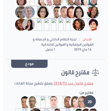
:
اللجان
لجنة النظام الداخلي و الحصانة و
القوانين البرلمانية و القوانين الانتخابية
14 ماي 2019
1 فصل
مودع
مقترح قانون
مقترح قانون عدد 2018/92
يتعلق بتنقيح مجلة الغابات
مقترح من:
20