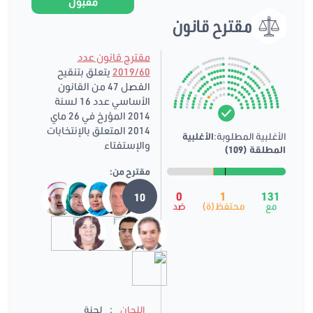
مقبول
مقترح قانون
مقترح قانون عدد
2019/60
يتعلق بتنقيح
الفصل 47 من القانون
الأساسي عدد 16 لسنة
2014 المؤرخ في 26 ماي
2014 المتعلق بالإنتخابات
الأغلبية المطلوبة:
الأغلبية
والإستفتاء
المطلقة (109)
مقترح من:
0
1
131
10
مع
محتفظ(ة)
ضد
:
اللجان
لجنة