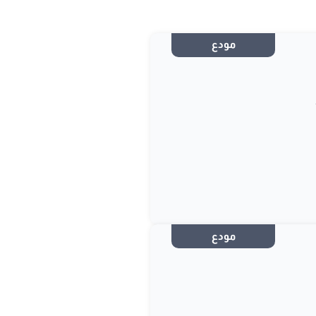
مودع
مودع