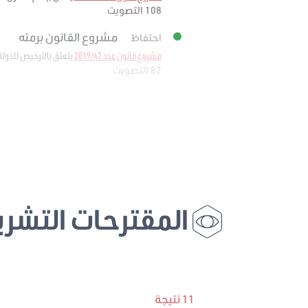
108 التصويت
مشروع القانون برمته
احتفاظ
مشروع قانون عدد 2019/42
يتعلق بالترخيص للدولة
82 التصويت
المقترحات التشري
11 نتيجة