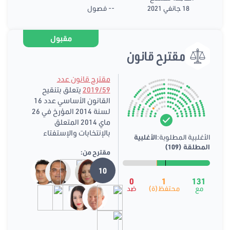
18 جانفي 2021
-- فصول
مقبول
مقترح قانون
مقترح قانون عدد
2019/59
يتعلق بتنقيح
القانون الأساسي عدد 16
لسنة 2014 المؤرخ في 26
ماي 2014 المتعلق
بالإنتخابات والإستفتاء
الأغلبية المطلوبة:
الأغلبية
المطلقة (109)
مقترح من:
10
0
1
131
مع
محتفظ(ة)
ضد